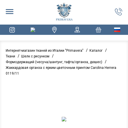
/
/
Интернет-магазин тканей из Италии "Primavera"
Каталог
/
/
Ткани
Шелк с рисунком
/
Формодержащий (чесуча/шантунг, тафта/органза, дюшес)
Жаккардовая органза с ярким цветочным принтом Carolina Herrera
0119/11