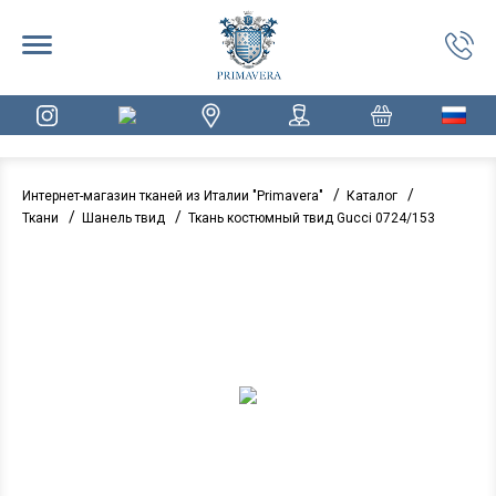
/
/
Интернет-магазин тканей из Италии "Primavera"
Каталог
/
/
Ткани
Шанель твид
Ткань костюмный твид Gucci 0724/153