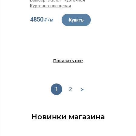
Бомбер
Жилет
Курточная
Курточно-плащевая
4850
₽/м
Купить
Показать все
>
1
2
Новинки магазина