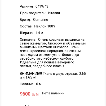
Артикул:
0419/43
Производитель:
Италия
Бренд:
Blumarine
Состав:
Нейлон 100%
Ширина:
1.4 м.
Описание:
Очень красивая вышивка на
сетке жемчугом, бисером и объемными
вышитыми цветами Blumarinе. Ткань
очень красивая, нарядная, с нежным
переходом от жемчужно-белого до
серебристого небесно-голубого.
Идеальна для пошива вечернего
платья, свадебного платья.
ВНИМАНИЕ!!! Ткань в двух отрезах: 2.65
и и 1.65 м!
Наличие:
0 м
9600
Нет в наличии
р/м