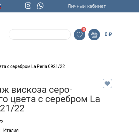
Личный кабинет
0
0
₽
та с серебром La Perla 0921/22
ж вискоза серо-
о цвета с серебром La
921/22
22
:
Италия