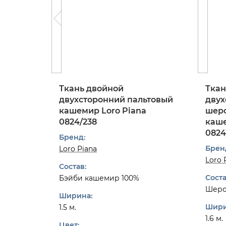
Ткань двойной
Ткан
двухсторонний пальтовый
двух
кашемир Loro Piana
шерс
0824/238
каше
0824
Бренд:
Брен
Loro Piana
Loro 
Состав:
Соста
Бэйби кашемир 100%
Шерс
Ширина:
Шири
1.5 м.
1.6 м.
Цвет: