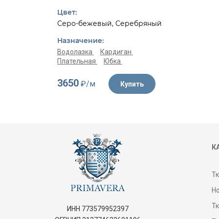
Цвет:
Серо-бежевый, Серебряный
Назначение:
Водолазка
Кардиган
Плательная
Юбка
3650
₽/м
Купить
К
Т
Н
Т
ИНН 773579952397