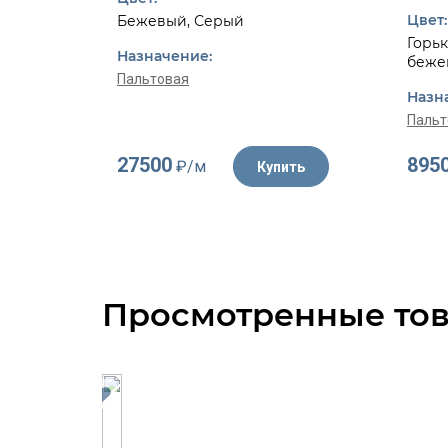
Цвет:
Бежевый, Серый
Горьк
Назначение:
беже
Пальтовая
Назн
Пальт
27500
895
₽/м
Купить
Просмотренные то