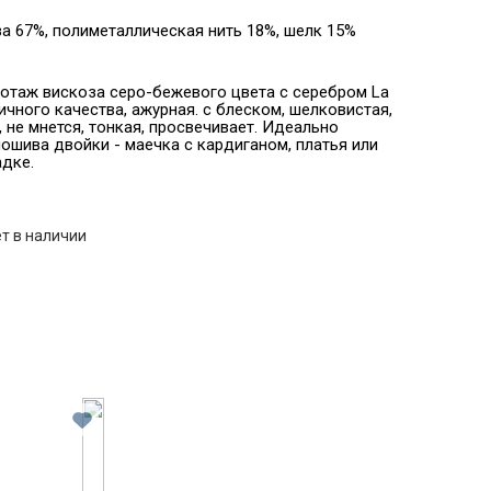
а 67%, полиметаллическая нить 18%, шелк 15%
отаж вискоза серо-бежевого цвета с серебром La
личного качества, ажурная. с блеском, шелковистая,
, не мнется, тонкая, просвечивает. Идеально
ошива двойки - маечка с кардиганом, платья или
дке.
т в наличии