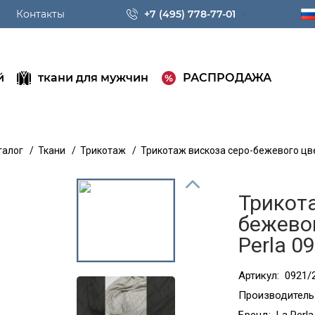
Контакты
+7 (495) 778-77-01
й
ткани для мужчин
РАСПРОДАЖА
талог
/
Ткани
/
Трикотаж
/
Трикотаж вискоза серо-бежевого цве
Трикота
бежевог
Perla 0
Артикул:
0921/
Производитель