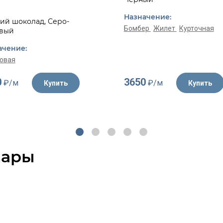
Назначение:
ий шоколад, Серо-
Бомбер
Жилет
Курточная
вый
ачение:
овая
0
3650
₽/м
₽/м
Купить
Купить
вары