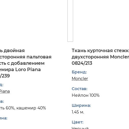
ь двойная
Ткань курточная стежк
сторонняя пальтовая
двухсторонняя Moncle
ть с добавлением
0824/213
мира Loro Piana
Бренд:
/239
Moncler
д:
Состав:
Piana
Нейлон 100%
в:
Ширина:
ть 60%, кашемир 40%
1.45 м.
на:
Цвет:
Черный