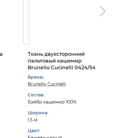
а
Ткань двухсторонний
Ткань 
r
пальтовый кашемир
костюм
Brunello Cucinelli 0424/54
твид в к
0824/97
Бренд:
Бренд:
Brunello Cucinelli
Dior
Состав:
Состав:
Бэйби кашемир 100%
Шерсть 
Ширина:
Ширина:
1.5 м.
1.55 м.
Цвет:
Цвет:
Бежево-серый