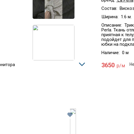
Бренд:
La Perla
Состав:
Вискоз
Ширина:
1.6 м.
Описание:
Трик
Perla. Ткань от
приятная к телу
подойдет для п
юбки на подкла
Наличие:
0 м
3650
Не
онитора
р/м