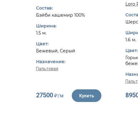
Loro 
Состав:
Соста
Бэйби кашемир 100%
Шерс
Ширина:
Шири
1.5 м.
1.6 м.
Цвет:
Цвет:
Бежевый, Серый
Горьк
Назначение:
беже
Пальтовая
Назн
Пальт
27500
895
₽/м
Купить