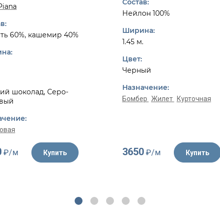
Состав:
Piana
Нейлон 100%
в:
Ширина:
ть 60%, кашемир 40%
1.45 м.
на:
Цвет:
Черный
Назначение:
ий шоколад, Серо-
Бомбер
Жилет
Курточная
вый
ачение:
овая
0
3650
₽/м
₽/м
Купить
Купить