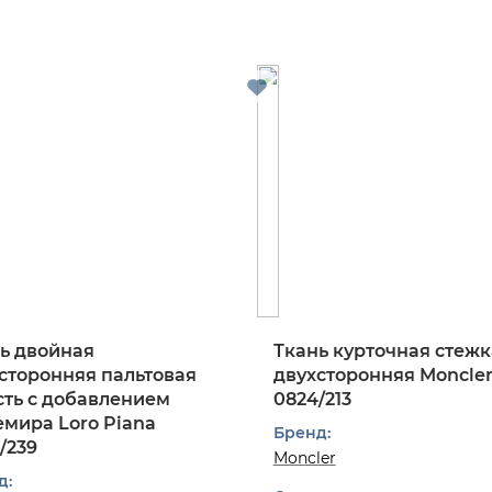
ь двойная
Ткань курточная стежк
сторонняя пальтовая
двухсторонняя Moncle
ть с добавлением
0824/213
мира Loro Piana
Бренд:
/239
Moncler
д: