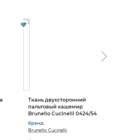
а
Ткань двухсторонний
Ткань 
r
пальтовый кашемир
костюм
Brunello Cucinelli 0424/54
твид в к
0824/97
Бренд:
Бренд:
Brunello Cucinelli
Dior