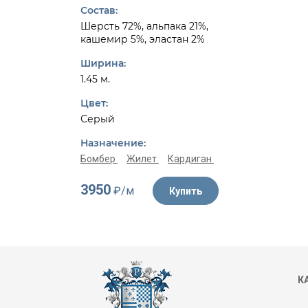
Состав:
Шерсть 72%, альпака 21%,
кашемир 5%, эластан 2%
Ширина:
1.45 м.
Цвет:
Серый
Назначение:
Бомбер
Жилет
Кардиган
3950
₽/м
Купить
К