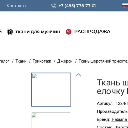
Контакты
+7 (495) 778-77-01
й
ткани для мужчин
РАСПРОДАЖА
талог
/
Ткани
/
Трикотаж
/
Джерси
/
Ткань шерстяной трикотаж 
Ткань 
елочку 
Артикул:
1224/
Производитель
Бренд:
Fabiana F
Состав:
Шерсть