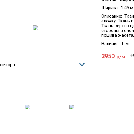
Ширина:
1.45 м.
Описание:
Ткан
елочку. Ткань п
Ткань серого ц
стороны в елоч
пошива жакета,
Наличие:
0 м
3950
Не
р/м
онитора