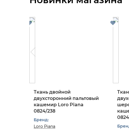
Ткань двойной
Ткан
двухсторонний пальтовый
двух
кашемир Loro Piana
шерс
0824/238
каше
0824
Бренд:
Брен
Loro Piana