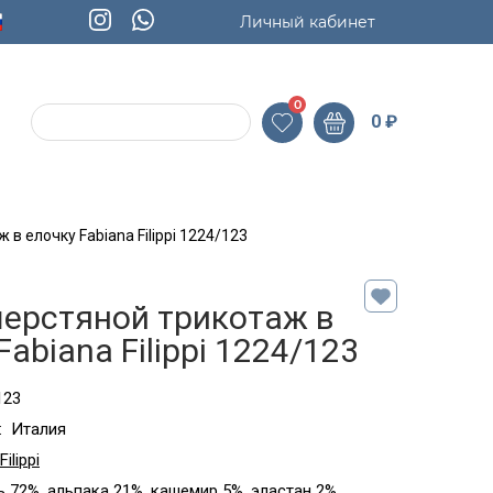
Личный кабинет
0
0
₽
в елочку Fabiana Filippi 1224/123
шерстяной трикотаж в
Fabiana Filippi 1224/123
123
:
Италия
ilippi
 72%, альпака 21%, кашемир 5%, эластан 2%