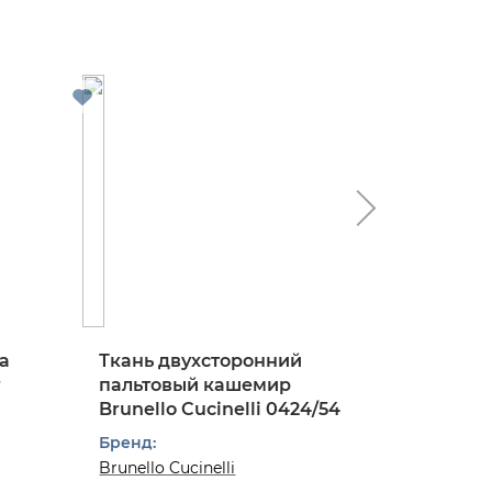
а
Ткань двухсторонний
Ткань 
r
пальтовый кашемир
костюм
Brunello Cucinelli 0424/54
твид в к
0824/97
Бренд:
Бренд:
Brunello Cucinelli