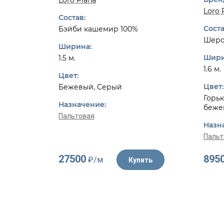
Loro Piana
Loro 
Состав:
Соста
Бэйби кашемир 100%
Шерс
Ширина:
Шири
1.5 м.
1.6 м.
Цвет:
Цвет:
Бежевый, Серый
Горьк
Назначение:
беже
Пальтовая
Назн
Пальт
27500
895
₽/м
Купить