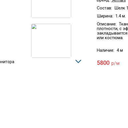
Бренд:
Armani
Состав:
Шелк 
Ширина:
1.4 м.
Описание:
Ткан
плотности, с э
закладывается 
или костюма.
Наличие:
4 м
5800
онитора
р/м