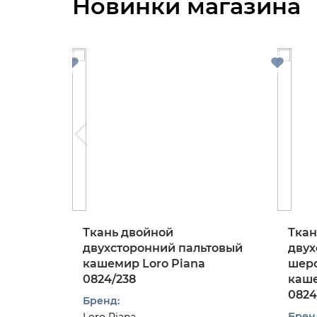
Новинки магазина
Ткань двойной
Ткан
двухсторонний пальтовый
двух
кашемир Loro Piana
шерс
0824/238
каше
0824
Бренд:
Брен