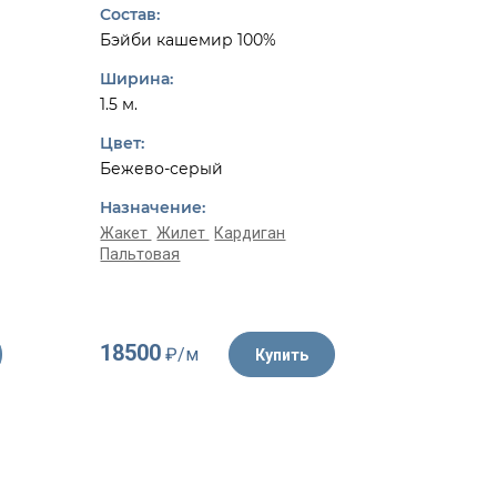
Dior
Состав:
Состав:
Бэйби кашемир 100%
Шерсть 
Ширина:
Ширина:
1.5 м.
1.55 м.
Цвет:
Цвет:
Бежево-серый
Белый, 
Назначение:
Назначе
Жакет
Жилет
Кардиган
Пальтовая
Жакет
К
18500
4350
₽/м
₽/
Купить