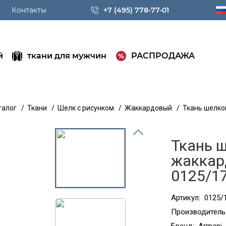
Контакты
+7 (495) 778-77-01
й
ткани для мужчин
РАСПРОДАЖА
талог
/
Ткани
/
Шелк с рисунком
/
Жаккардовый
/
Ткань шелко
Ткань 
жаккард
0125/1
Артикул:
0125/
Производитель