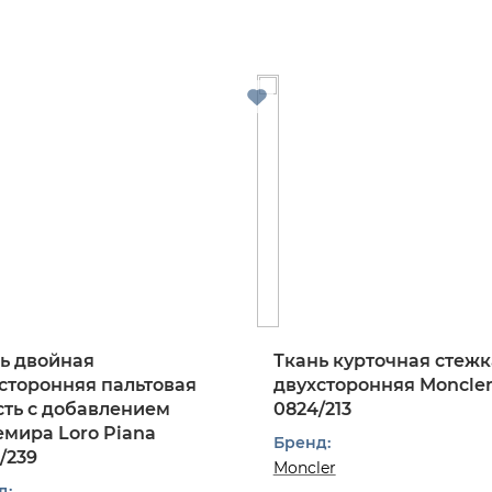
ь двойная
Ткань курточная стежк
сторонняя пальтовая
двухсторонняя Moncle
ть с добавлением
0824/213
мира Loro Piana
Бренд:
/239
Moncler
д: