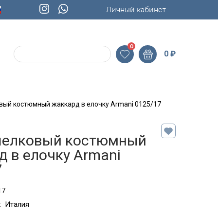
Личный кабинет
0
0
₽
вый костюмный жаккард в елочку Armani 0125/17
шелковый костюмный
 в елочку Armani
7
17
:
Италия