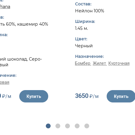
Состав:
Piana
Нейлон 100%
в:
Ширина:
ть 60%, кашемир 40%
1.45 м.
на:
Цвет:
Черный
Назначение:
ий шоколад, Серо-
Бомбер
Жилет
Курточная
вый
ачение:
овая
0
3650
₽/м
₽/м
Купить
Купить