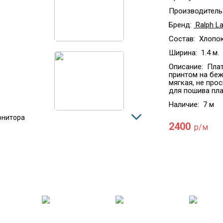
Производитель
Бренд:
Ralph L
Состав:
Хлопок
Ширина:
1.4 м.
Описание:
Плат
принтом на беж
мягкая, не про
для пошива пла
Наличие:
7 м
онитора
2400
р/м