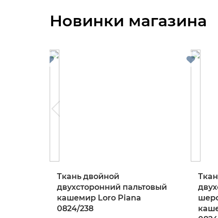
Новинки магазина
Ткань двойной
Ткан
двухсторонний пальтовый
двух
кашемир Loro Piana
шерс
0824/238
каше