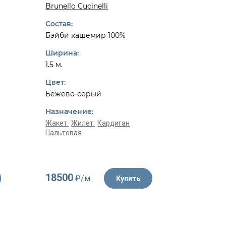
Бренд:
Brunello Cucinelli
Dior
Состав:
Состав:
Бэйби кашемир 100%
Шерсть 
Ширина:
Ширина:
1.5 м.
1.55 м.
Цвет:
Цвет:
Бежево-серый
Белый, 
Назначение:
Назначе
Жакет
Жилет
Кардиган
Пальтовая
Жакет
К
18500
4350
₽/м
₽/
Купить