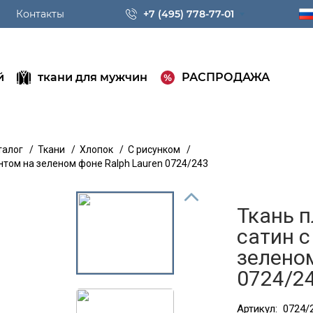
Контакты
+7 (495) 778-77-01
й
ткани для мужчин
РАСПРОДАЖА
талог
/
Ткани
/
Хлопок
/
С рисунком
/
том на зеленом фоне Ralph Lauren 0724/243
Ткань 
сатин 
зеленом
0724/2
Артикул:
0724/