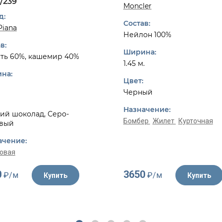
/239
Moncler
д:
Состав:
Piana
Нейлон 100%
в:
Ширина:
ть 60%, кашемир 40%
1.45 м.
на:
Цвет:
Черный
Назначение:
ий шоколад, Серо-
Бомбер
Жилет
Курточная
вый
ачение:
овая
0
3650
₽/м
₽/м
Купить
Купить