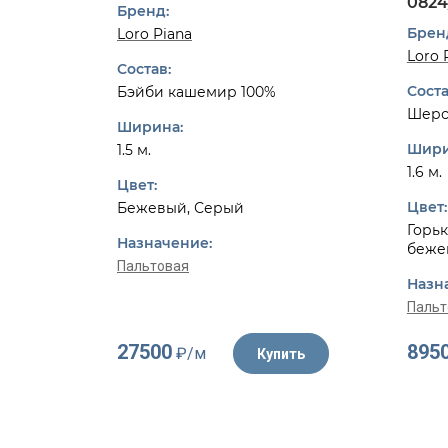
0824
Бренд:
Брен
Loro Piana
Loro 
Состав:
Соста
Бэйби кашемир 100%
Шерс
Ширина:
Шири
1.5 м.
1.6 м.
Цвет:
Цвет:
Бежевый, Серый
Горьк
Назначение:
беже
Пальтовая
Назн
Пальт
27500
895
₽/м
Купить