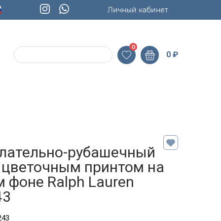
Личный кабинет
0
0
₽
плательно-рубашечный
с цветочным принтом на
 фоне Ralph Lauren
43
243