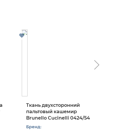
а
Ткань двухсторонний
Ткань 
r
пальтовый кашемир
костюм
Brunello Cucinelli 0424/54
твид в к
0824/97
Бренд: