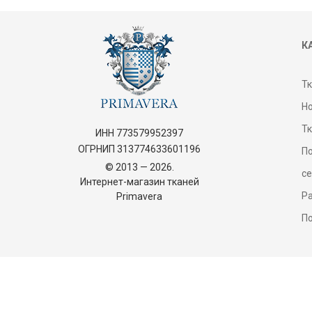
К
Т
Н
Т
ИНН 773579952397
ОГРНИП 313774633601196
П
© 2013 — 2026.
с
Интернет-магазин тканей
Р
Primavera
П