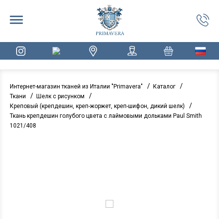
/
/
Интернет-магазин тканей из Италии "Primavera"
Каталог
/
/
Ткани
Шелк с рисунком
/
Креповый (крепдешин, креп-жоржет, креп-шифон, дикий шелк)
Ткань крепдешин голубого цвета с лаймовыми дольками Paul Smith
1021/408