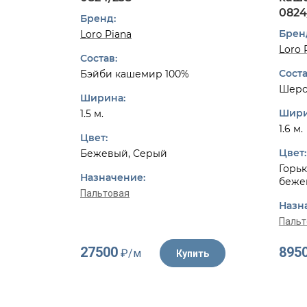
0824
Бренд:
Брен
Loro Piana
Loro 
Состав:
Соста
Бэйби кашемир 100%
Шерс
Ширина:
Шири
1.5 м.
1.6 м.
Цвет:
Цвет:
Бежевый, Серый
Горьк
Назначение:
беже
Пальтовая
Назн
Пальт
27500
895
₽/м
Купить