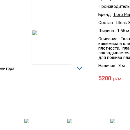
Производитель
Бренд:
Loro Pi
Состав:
Шелк 8
Ширина:
1.55 м.
Описание:
Ткан
кашемира в кле
плотности, пла
закладывается 
для пошива пла
Наличие:
8 м
онитора
5200
р/м