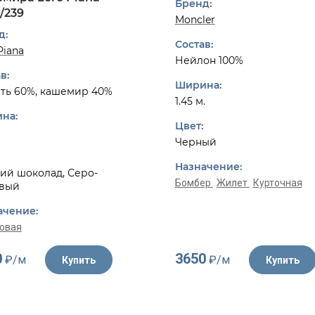
Бренд:
/239
Moncler
д:
Состав:
Piana
Нейлон 100%
в:
Ширина:
ть 60%, кашемир 40%
1.45 м.
на:
Цвет:
Черный
Назначение:
ий шоколад, Серо-
Бомбер
Жилет
Курточная
вый
ачение:
овая
0
3650
₽/м
₽/м
Купить
Купить