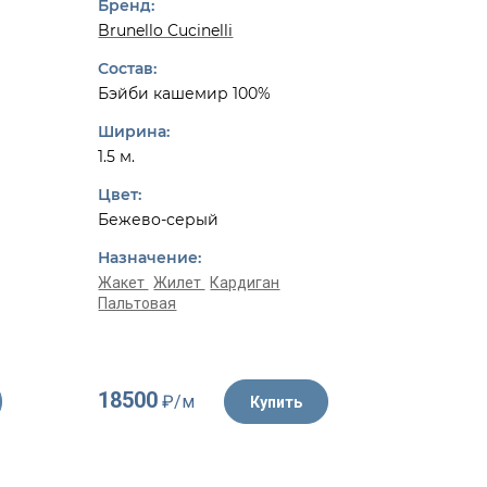
Бренд:
Бренд:
Brunello Cucinelli
Dior
Состав:
Состав:
Бэйби кашемир 100%
Шерсть 
Ширина:
Ширина:
1.5 м.
1.55 м.
Цвет:
Цвет:
Бежево-серый
Белый, 
Назначение:
Назначе
Жакет
Жилет
Кардиган
Пальтовая
Жакет
К
18500
4350
₽/м
₽/
Купить