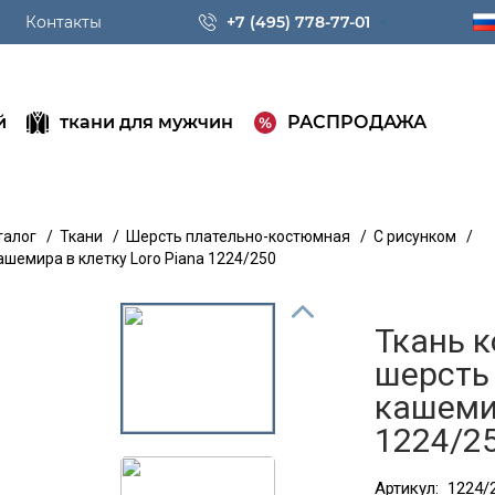
Контакты
+7 (495) 778-77-01
й
ткани для мужчин
РАСПРОДАЖА
талог
/
Ткани
/
Шерсть плательно-костюмная
/
С рисунком
/
шемира в клетку Loro Piana 1224/250
Ткань 
шерсть
кашемир
1224/2
Артикул:
1224/