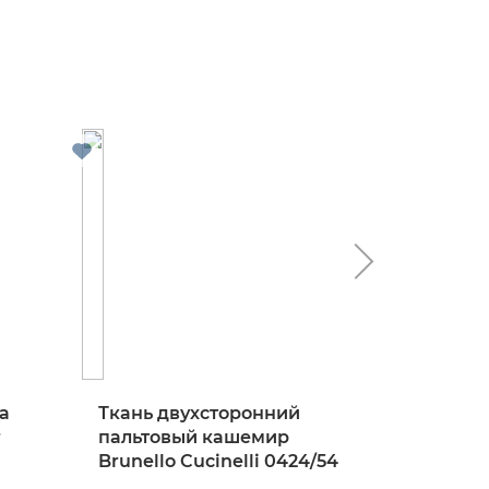
а
Ткань двухсторонний
Ткань 
r
пальтовый кашемир
костюм
Brunello Cucinelli 0424/54
твид в к
0824/97