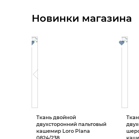
Новинки магазина
Ткань двойной
Ткан
двухсторонний пальтовый
двух
кашемир Loro Piana
шерс
0824/238
каше