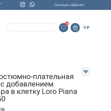
Личный кабинет
0
0
₽
костюмно-плательная
 с добавлением
а в клетку Loro Piana
50
250