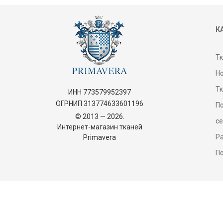
К
Т
Н
Т
ИНН 773579952397
ОГРНИП 313774633601196
П
© 2013 — 2026.
с
Интернет-магазин тканей
Р
Primavera
П