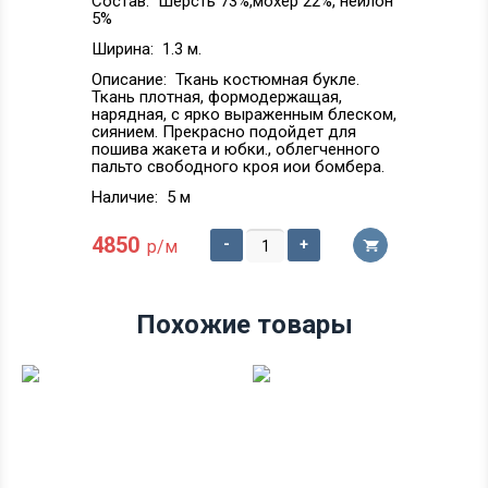
Состав:
Шерсть 73%,мохер 22%, нейлон
5%
Ширина:
1.3 м.
Описание:
Ткань костюмная букле.
Ткань плотная, формодержащая,
нарядная, с ярко выраженным блеском,
сиянием. Прекрасно подойдет для
пошива жакета и юбки., облегченного
пальто свободного кроя иои бомбера.
Наличие:
5 м
4850
-
+
р/м
Похожие товары