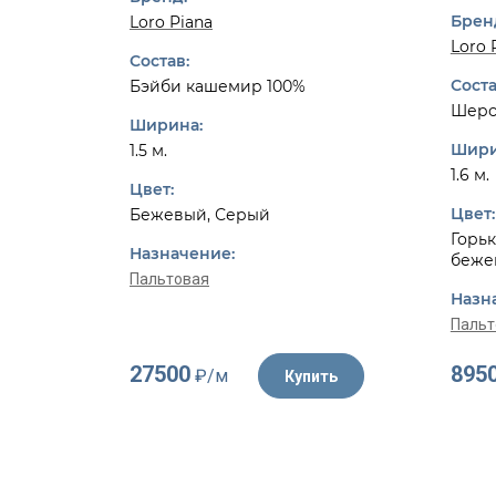
Брен
Loro Piana
Loro 
Состав:
Соста
Бэйби кашемир 100%
Шерс
Ширина:
Шири
1.5 м.
1.6 м.
Цвет:
Цвет:
Бежевый, Серый
Горьк
Назначение:
беже
Пальтовая
Назн
Пальт
27500
895
₽/м
Купить