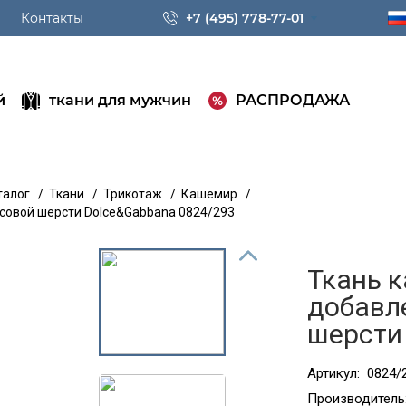
Контакты
+7 (495) 778-77-01
й
ткани для мужчин
РАСПРОДАЖА
талог
/
Ткани
/
Трикотаж
/
Кашемир
/
совой шерсти Dolce&Gabbana 0824/293
Ткань 
добавл
шерсти
Артикул:
0824/
Производитель