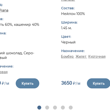
д:
Состав:
Piana
Нейлон 100%
в:
Ширина:
ть 60%, кашемир 40%
1.45 м.
на:
Цвет:
Черный
Назначение:
ий шоколад, Серо-
Бомбер
Жилет
Курточная
вый
ачение:
овая
0
3650
₽/м
₽/м
Купить
Купить