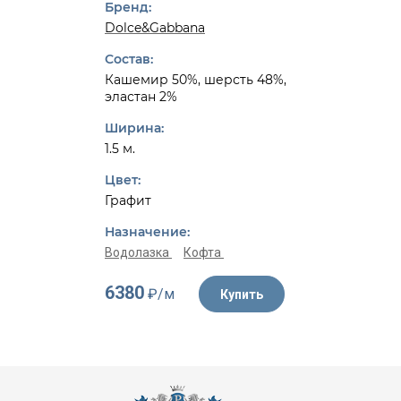
Бренд:
Dolce&Gabbana
Состав:
Кашемир 50%, шерсть 48%,
эластан 2%
Ширина:
1.5 м.
Цвет:
Графит
Назначение:
Водолазка
Кофта
6380
₽/м
Купить