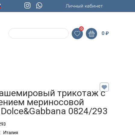
Личный кабинет
0
0
₽
кашемировый трикотаж с
ением мериносовой
 Dolce&Gabbana 0824/293
293
:
Италия