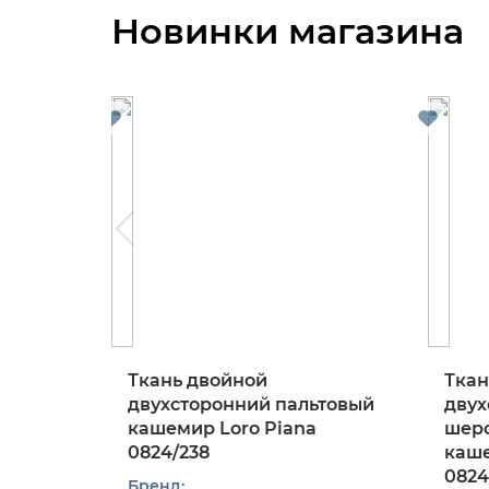
Новинки магазина
Ткань двойной
Ткан
двухсторонний пальтовый
двух
кашемир Loro Piana
шерс
0824/238
каше
0824
Бренд: