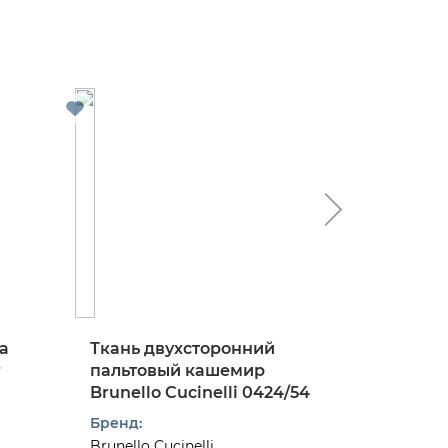
а
Ткань двухсторонний
Ткань 
r
пальтовый кашемир
костюм
Brunello Cucinelli 0424/54
твид в к
0824/97
Бренд:
Бренд:
Brunello Cucinelli