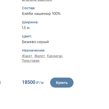
Dior
Состав:
Состав:
Бэйби кашемир 100%
Шерсть 
Ширина:
Ширина:
1.5 м.
1.55 м.
Цвет:
Цвет:
Бежево-серый
Белый, 
Назначение:
Назначе
Жакет
Жилет
Кардиган
Пальтовая
Жакет
К
18500
4350
₽/м
₽/
Купить