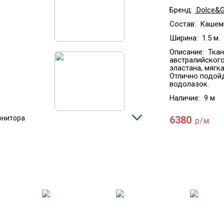
Бренд:
Dolce&G
Состав:
Кашеми
Ширина:
1.5 м.
Описание:
Ткан
австралийского
эластана, мягк
Отлично подойд
водолазок.
Наличие:
9 м
6380
онитора
р/м