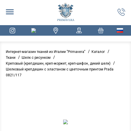
/
/
Интернет-магазин тканей из Италии "Primavera"
Каталог
/
/
Ткани
Шелк с рисунком
/
Креповый (крепдешин, креп-жоржет, креп-шифон, дикий шелк)
Шелковый крепдешин с эластаном с цветочным принтом Prada
0821/117