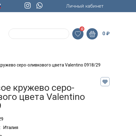
Личный кабинет
0
0
₽
ружево серо-оливкового цвета Valentino 0918/29
ое кружево серо-
ого цвета Valentino
9
29
:
Италия