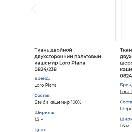
Ткань двойной
Ткан
двухсторонний пальтовый
двух
кашемир Loro Piana
шерс
0824/238
каше
0824
Бренд:
Брен
Loro Piana
Loro 
Состав:
Соста
Бэйби кашемир 100%
Шерс
Ширина:
Шири
1.5 м.
1.6 м.
Цвет: