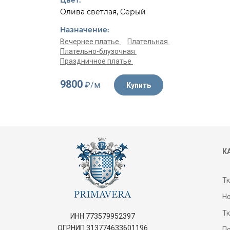
Цвет:
Олива светлая, Серый
Назначение:
Вечернее платье
Плательная
Плательно-блузочная
Праздничное платье
9800
₽/м
Купить
К
Т
Н
Т
ИНН 773579952397
ОГРНИП 313774633601196
П