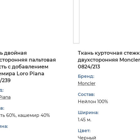
ь двойная
Ткань курточная стежк
сторонняя пальтовая
двухсторонняя Moncle
ть с добавлением
0824/213
мира Loro Piana
Бренд:
/239
Moncler
д:
Состав:
Piana
Нейлон 100%
в:
Ширина:
ть 60%, кашемир 40%
1.45 м.
на:
Цвет:
Черный