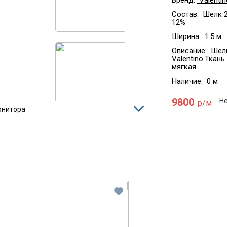
Бренд:
Valentin
Состав:
Шелк 2
12%
Ширина:
1.5 м.
Описание:
Шелк
Valentino.Ткан
мягкая.
Наличие:
0 м
9800
Не
р/м
онитора