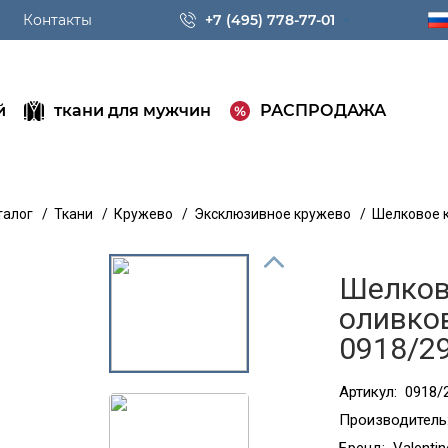
Контакты
+7 (495) 778-77-01
й
ткани для мужчин
РАСПРОДАЖА
талог
/
Ткани
/
Кружево
/
Эксклюзивное кружево
/
Шелковое к
Шелков
оливков
0918/2
Артикул:
0918/
Производитель