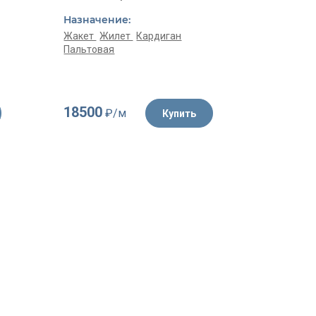
Белый, 
Назначение:
Назначе
Жакет
Жилет
Кардиган
Пальтовая
Жакет
К
18500
4350
₽/м
₽/
Купить