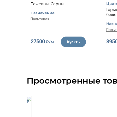
Цвет:
Бежевый, Серый
Горьк
Назначение:
беже
Пальтовая
Назн
Пальт
27500
895
₽/м
Купить
Просмотренные то