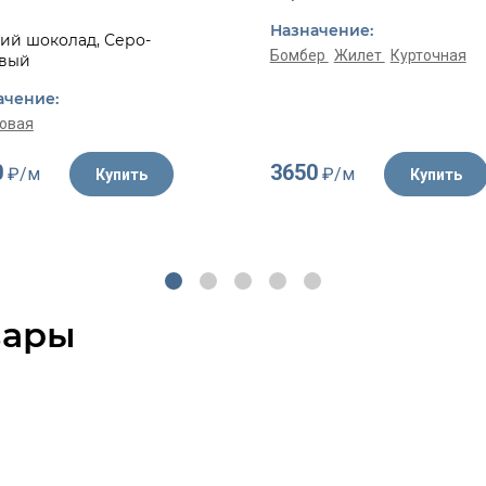
Назначение:
ий шоколад, Серо-
Бомбер
Жилет
Курточная
вый
ачение:
овая
0
3650
₽/м
₽/м
Купить
Купить
вары