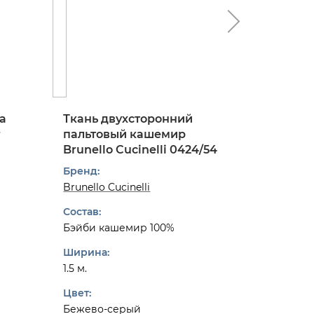
а
Ткань двухсторонний
Ткань 
r
пальтовый кашемир
костюм
Brunello Cucinelli 0424/54
твид в к
0824/97
Бренд:
Бренд:
Brunello Cucinelli
Dior
Состав:
Состав:
Бэйби кашемир 100%
Шерсть 
Ширина:
Ширина:
1.5 м.
1.55 м.
Цвет:
Цвет:
Бежево-серый