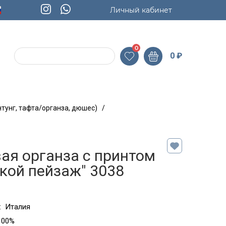
Личный кабинет
0
0
₽
тунг, тафта/органза, дюшес)
/
ая органза с принтом
кой пейзаж" 3038
:
Италия
100%