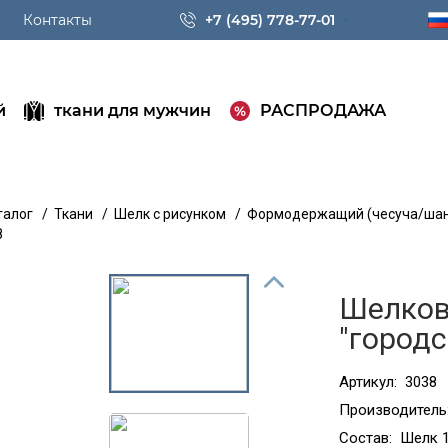
Контакты
+7 (495) 778-77-01
й
ткани для мужчин
РАСПРОДАЖА
талог
/
Ткани
/
Шелк с рисунком
/
Формодержащий (чесуча/шан
8
Шелков
"городс
Артикул:
3038
Производитель
Состав:
Шелк 