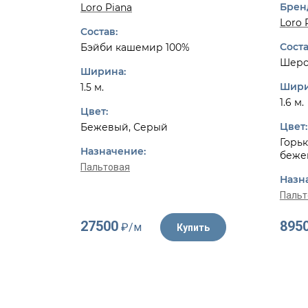
Брен
Loro Piana
Loro 
Состав:
Соста
Бэйби кашемир 100%
Шерс
Ширина:
Шири
1.5 м.
1.6 м.
Цвет:
Цвет:
Бежевый, Серый
Горьк
Назначение:
беже
Пальтовая
Назн
Пальт
27500
895
₽/м
Купить