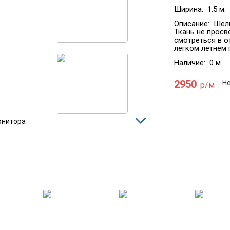
Ширина:
1.5 м.
Описание:
Шелк
Ткань не прос
смотреться в о
легком летнем 
Наличие:
0 м
2950
Не
р/м
онитора