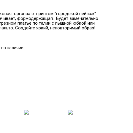
овая органза с принтом "городской пейзаж".
вечивает, формодержащая. Будет замечательно
трезном платье по талии с пышной юбкой или
пальто. Создайте яркий, неповторимый образ!
т в наличии