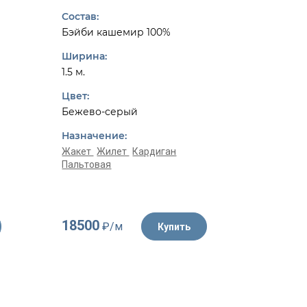
Dior
Состав:
Состав:
Бэйби кашемир 100%
Шерсть 
Ширина:
Ширина:
1.5 м.
1.55 м.
Цвет:
Цвет:
Бежево-серый
Белый, 
Назначение:
Назначе
Жакет
Жилет
Кардиган
Пальтовая
Жакет
К
18500
4350
₽/м
₽/
Купить