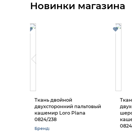
Новинки магазина
Ткань двойной
Ткан
двухсторонний пальтовый
двух
кашемир Loro Piana
шерс
0824/238
каше
0824
Бренд: