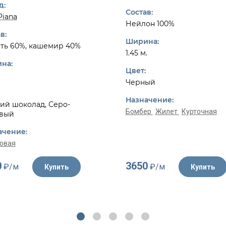
д:
Состав:
Piana
Нейлон 100%
в:
Ширина:
ть 60%, кашемир 40%
1.45 м.
на:
Цвет:
Черный
Назначение:
ий шоколад, Серо-
Бомбер
Жилет
Курточная
вый
ачение:
овая
0
3650
₽/м
₽/м
Купить
Купить