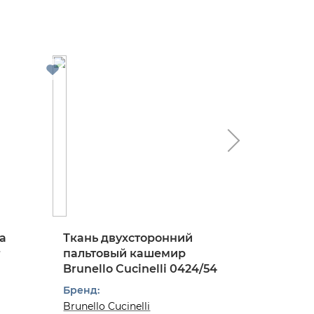
а
Ткань двухсторонний
Ткань 
r
пальтовый кашемир
костюм
Brunello Cucinelli 0424/54
твид в к
0824/97
Бренд:
Бренд:
Brunello Cucinelli