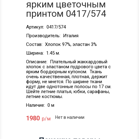
ярким цветочным
принтом 0417/574
Артикул:
0417/574
Производитель:
Италия
Состав:
Хлопок 97%, эластан 3%
Ширина:
1.45 м.
Описание:
Плательный жаккардовый
хлопок с эластаном пудрового цвета с
ярким бордюрным купоном. Ткань
очень качественная, плотная, держит
форму, не мнется. По ширине ткани
идут две однотонные полосы по 17 см.
Шейте летние платья, юбки, сарафаны,
летние костюмы.
Наличие:
0 м
1980
Нет в наличии
р/м