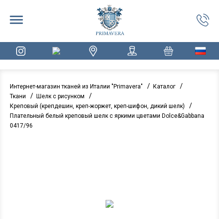
/
/
Интернет-магазин тканей из Италии "Primavera"
Каталог
/
/
Ткани
Шелк с рисунком
/
Креповый (крепдешин, креп-жоржет, креп-шифон, дикий шелк)
Плательный белый креповый шелк с яркими цветами Dolce&Gabbana
0417/96