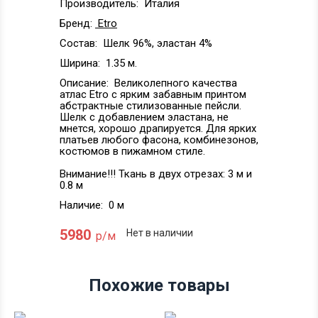
Производитель:
Италия
Бренд:
Etro
Состав:
Шелк 96%, эластан 4%
Ширина:
1.35 м.
Описание:
Великолепного качества
атлас Etro с ярким забавным принтом
абстрактные стилизованные пейсли.
Шелк с добавлением эластана, не
мнется, хорошо драпируется. Для ярких
платьев любого фасона, комбинезонов,
костюмов в пижамном стиле.
Внимание!!! Ткань в двух отрезах: 3 м и
0.8 м
Наличие:
0 м
5980
Нет в наличии
р/м
Похожие товары