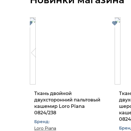
Ткань двойной
Ткан
двухсторонний пальтовый
двух
кашемир Loro Piana
шерс
0824/238
каше
0824
Бренд:
Брен
Loro Piana