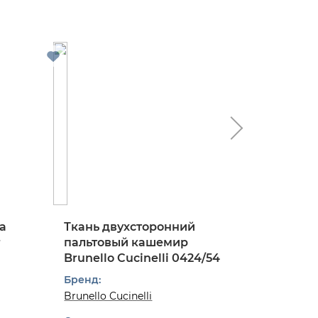
а
Ткань двухсторонний
Ткань 
r
пальтовый кашемир
костюм
Brunello Cucinelli 0424/54
твид в к
0824/97
Бренд:
Бренд:
Brunello Cucinelli
Dior