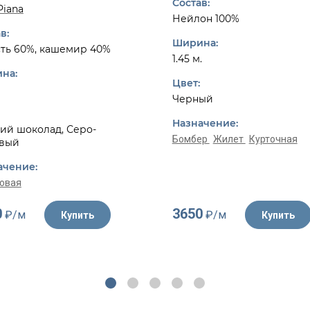
Состав:
Piana
Нейлон 100%
в:
Ширина:
ть 60%, кашемир 40%
1.45 м.
на:
Цвет:
Черный
Назначение:
ий шоколад, Серо-
Бомбер
Жилет
Курточная
вый
ачение:
овая
0
3650
₽/м
₽/м
Купить
Купить