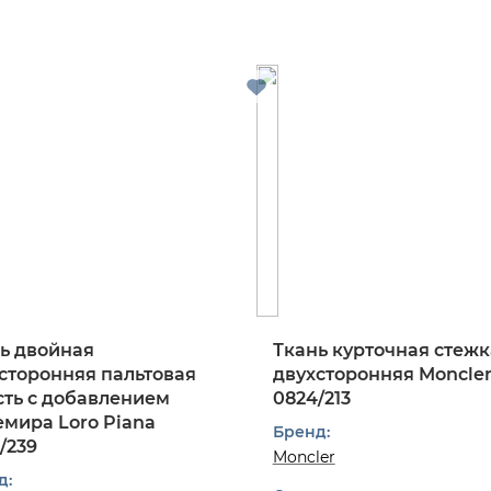
ь двойная
Ткань курточная стежк
сторонняя пальтовая
двухсторонняя Moncle
ть с добавлением
0824/213
мира Loro Piana
Бренд:
/239
Moncler
д: