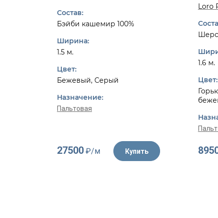
Loro 
Состав:
Соста
Бэйби кашемир 100%
Шерс
Ширина:
Шири
1.5 м.
1.6 м.
Цвет:
Цвет:
Бежевый, Серый
Горьк
Назначение:
беже
Пальтовая
Назн
Пальт
27500
895
₽/м
Купить