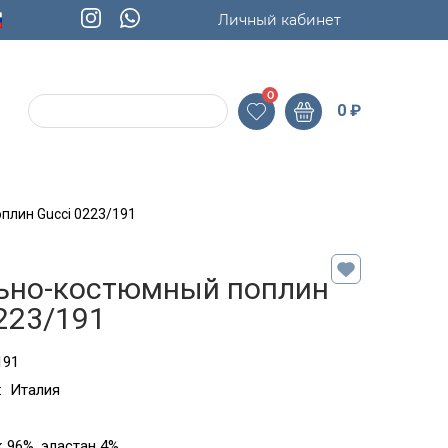
Личный кабинет
0
0
₽
плин Gucci 0223/191
ьно-костюмный поплин
223/191
191
:
Италия
 96%, эластан 4%