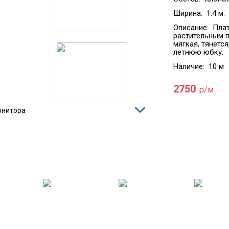
Ширина:
1.4 м.
Описание:
Плат
растительным п
мягкая, тянется
летнюю юбку.
Наличие:
10 м
2750
р/м
онитора