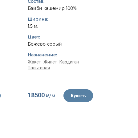
Состав:
Состав:
Бэйби кашемир 100%
Шерсть 
Ширина:
Ширина:
1.5 м.
1.55 м.
Цвет:
Цвет:
Бежево-серый
Белый, 
Назначение:
Назначе
Жакет
Жилет
Кардиган
Пальтовая
Жакет
К
18500
4350
₽/м
₽/
Купить