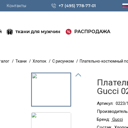
Контакты
+7 (495) 778-77-01
й
ткани для мужчин
РАСПРОДАЖА
талог
/
Ткани
/
Хлопок
/
С рисунком
/
Плательно-костюмный по
Плател
Gucci 0
Артикул:
0223/
Производитель
Бренд:
Gucci
Состав:
Хлопок