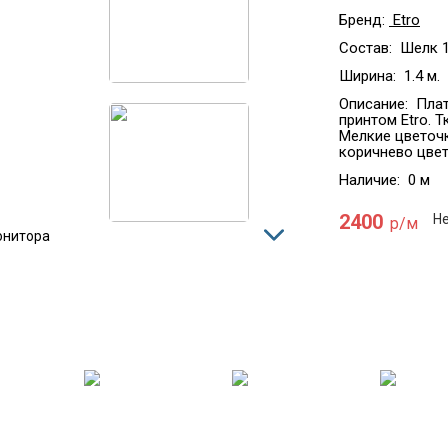
Бренд:
Etro
Состав:
Шелк 
Ширина:
1.4 м.
Описание:
Плат
принтом Etro. 
Мелкие цветоч
коричнево цвет
Наличие:
0 м
2400
Не
р/м
онитора