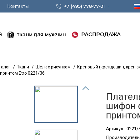
Контакты
+7 (495) 778-77-01
й
ткани для мужчин
РАСПРОДАЖА
талог
/
Ткани
/
Шелк с рисунком
/
Креповый (крепдешин, креп-
принтом Etro 0221/36
Плател
шифон 
принтом
Артикул:
0221/
Производитель