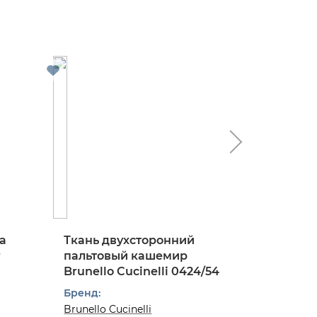
а
Ткань двухсторонний
Ткань 
r
пальтовый кашемир
костюм
Brunello Cucinelli 0424/54
твид в к
0824/97
Бренд:
Бренд:
Brunello Cucinelli