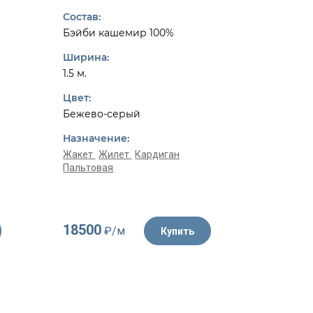
Dior
Состав:
Состав:
Бэйби кашемир 100%
Шерсть 
Ширина:
Ширина:
1.5 м.
1.55 м.
Цвет:
Цвет:
Бежево-серый
Белый, 
Назначение:
Назначе
Жакет
Жилет
Кардиган
Пальтовая
Жакет
К
18500
4350
₽/м
₽/
Купить