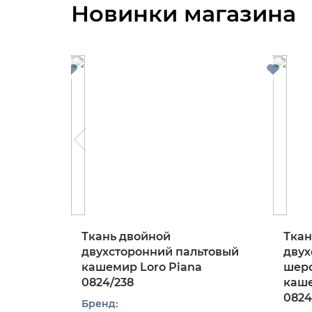
Новинки магазина
Ткань двойной
Ткан
двухсторонний пальтовый
двух
кашемир Loro Piana
шерс
0824/238
каше
0824
Бренд: