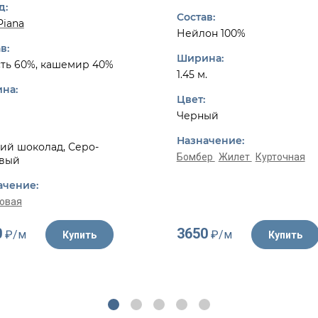
д:
Состав:
Piana
Нейлон 100%
в:
Ширина:
ть 60%, кашемир 40%
1.45 м.
на:
Цвет:
Черный
Назначение:
ий шоколад, Серо-
Бомбер
Жилет
Курточная
вый
ачение:
овая
0
3650
₽/м
₽/м
Купить
Купить