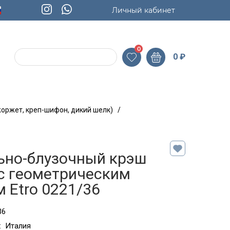
Личный кабинет
0
0
₽
жоржет, креп-шифон, дикий шелк)
/
ьно-блузочный крэш
с геометрическим
 Etro 0221/36
36
:
Италия