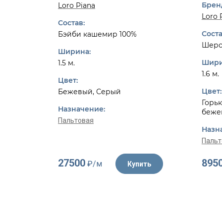
Брен
Loro Piana
Loro 
Состав:
Соста
Бэйби кашемир 100%
Шерс
Ширина:
Шири
1.5 м.
1.6 м.
Цвет:
Цвет:
Бежевый, Серый
Горьк
Назначение:
беже
Пальтовая
Назн
Пальт
27500
895
₽/м
Купить