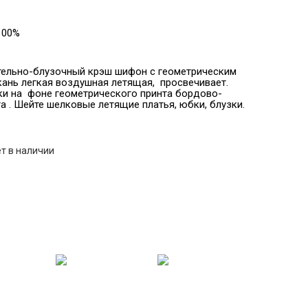
100%
ельно-блузочный крэш шифон с геометрическим
Ткань легкая воздушная летящая, просвечивает.
ки на фоне геометрического принта бордово-
а . Шейте шелковые летящие платья, юбки, блузки.
т в наличии