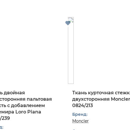
ь двойная
Ткань курточная стежк
сторонняя пальтовая
двухсторонняя Moncle
ть с добавлением
0824/213
мира Loro Piana
Бренд:
/239
Moncler
д: