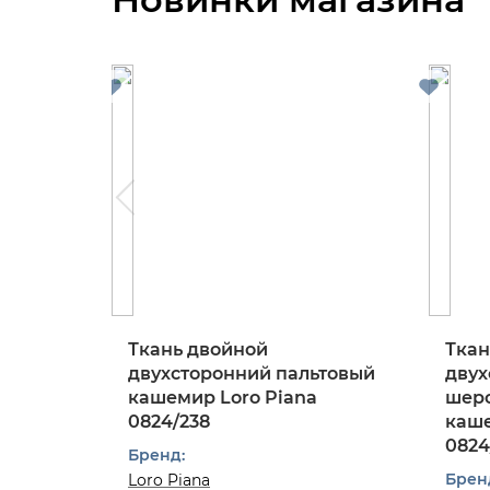
Ткань двойной
Ткан
двухсторонний пальтовый
двух
кашемир Loro Piana
шерс
0824/238
каше
0824
Бренд:
Брен
Loro Piana