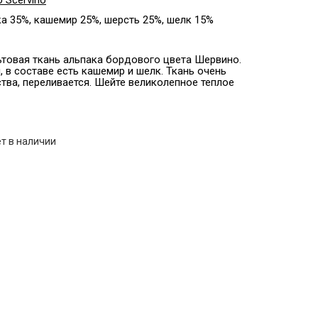
 Scervino
а 35%, кашемир 25%, шерсть 25%, шелк 15%
товая ткань альпака бордового цвета Шервино.
, в составе есть кашемир и шелк. Ткань очень
тва, переливается. Шейте великолепное теплое
т в наличии