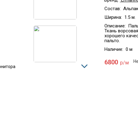
Бренд:
Ermanno
Состав:
Альпак
Ширина:
1.5 м.
Описание:
Паль
Ткань ворсовая
хорошего качес
пальто.
Наличие:
0 м
6800
Не
р/м
онитора