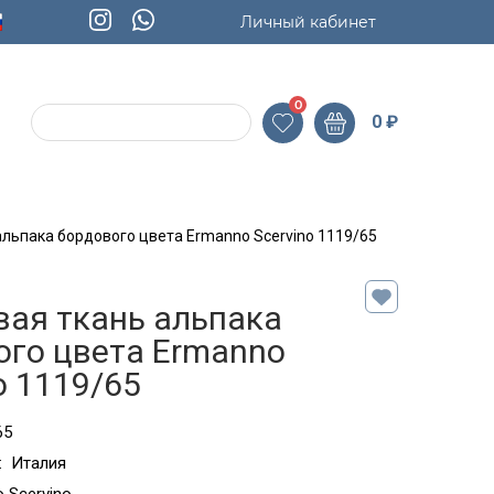
Личный кабинет
0
0
₽
альпака бордового цвета Ermanno Scervino 1119/65
вая ткань альпака
ого цвета Ermanno
o 1119/65
65
:
Италия