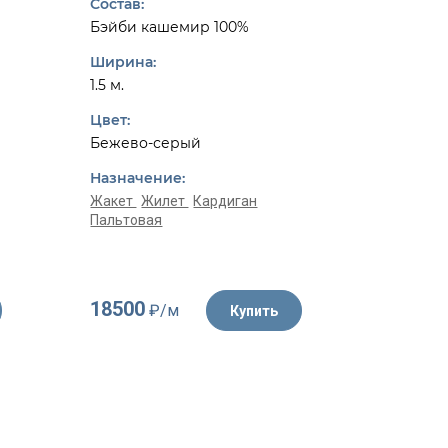
Состав:
Состав:
Бэйби кашемир 100%
Шерсть 
Ширина:
Ширина:
1.5 м.
1.55 м.
Цвет:
Цвет:
Бежево-серый
Белый, 
Назначение:
Назначе
Жакет
Жилет
Кардиган
Пальтовая
Жакет
К
18500
4350
₽/м
₽/
Купить