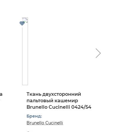
а
Ткань двухсторонний
Ткань 
r
пальтовый кашемир
костюм
Brunello Cucinelli 0424/54
твид в к
0824/97
Бренд:
Бренд:
Brunello Cucinelli
Dior