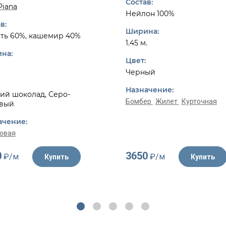
Состав:
Piana
Нейлон 100%
в:
Ширина:
ть 60%, кашемир 40%
1.45 м.
на:
Цвет:
Черный
Назначение:
ий шоколад, Серо-
Бомбер
Жилет
Курточная
вый
ачение:
овая
0
3650
₽/м
₽/м
Купить
Купить