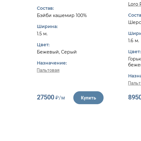
Loro 
Состав:
Соста
Бэйби кашемир 100%
Шерс
Ширина:
Шири
1.5 м.
1.6 м.
Цвет:
Цвет:
Бежевый, Серый
Горьк
Назначение:
беже
Пальтовая
Назн
Пальт
27500
895
₽/м
Купить