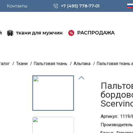
Контакты
+7 (495) 778-77-01
й
ткани для мужчин
РАСПРОДАЖА
талог
/
Ткани
/
Пальтовая ткань
/
Альпака
/
Пальтовая ткань 
Пальто
бордов
Scervin
Артикул:
1119/
Производитель