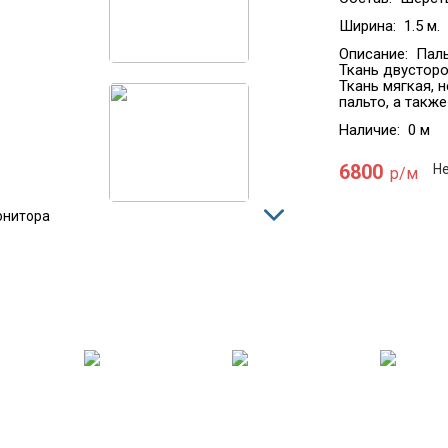
Ширина:
1.5 м.
Описание:
Паль
Ткань двусторо
Ткань мягкая, 
пальто, а такж
Наличие:
0 м
6800
Не
р/м
онитора