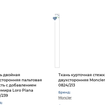
ь двойная
Ткань курточная стежк
сторонняя пальтовая
двухсторонняя Moncle
ть с добавлением
0824/213
мира Loro Piana
Бренд:
/239
Moncler
д: