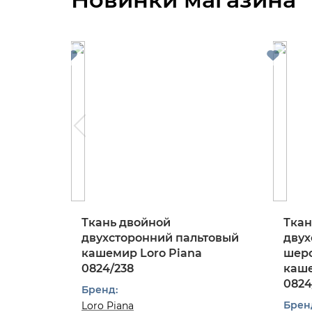
Ткань двойной
Ткан
двухсторонний пальтовый
двух
кашемир Loro Piana
шерс
0824/238
каше
0824
Бренд:
Брен
Loro Piana