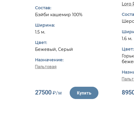
Loro 
Состав:
Соста
Бэйби кашемир 100%
Шерс
Ширина:
Шири
1.5 м.
1.6 м.
Цвет:
Цвет:
Бежевый, Серый
Горьк
Назначение:
беже
Пальтовая
Назн
Пальт
27500
895
₽/м
Купить