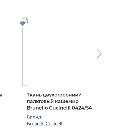
а
Ткань двухсторонний
Ткань 
r
пальтовый кашемир
костюм
Brunello Cucinelli 0424/54
твид в к
0824/97
Бренд:
Бренд:
Brunello Cucinelli
Dior