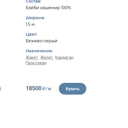
Состав:
Состав:
Бэйби кашемир 100%
Шерсть 
Ширина:
Ширина:
1.5 м.
1.55 м.
Цвет:
Цвет:
Бежево-серый
Белый, 
Назначение:
Назначе
Жакет
Жилет
Кардиган
Пальтовая
Жакет
К
18500
4350
₽/м
₽/
Купить