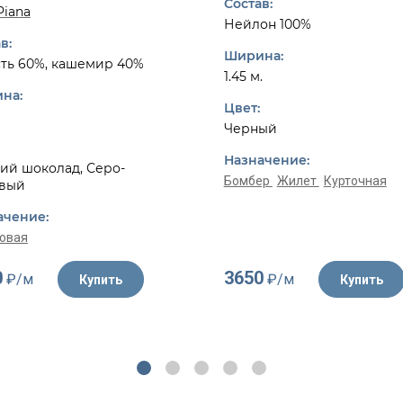
Состав:
Piana
Нейлон 100%
в:
Ширина:
ть 60%, кашемир 40%
1.45 м.
на:
Цвет:
Черный
Назначение:
ий шоколад, Серо-
Бомбер
Жилет
Курточная
вый
ачение:
овая
0
3650
₽/м
₽/м
Купить
Купить