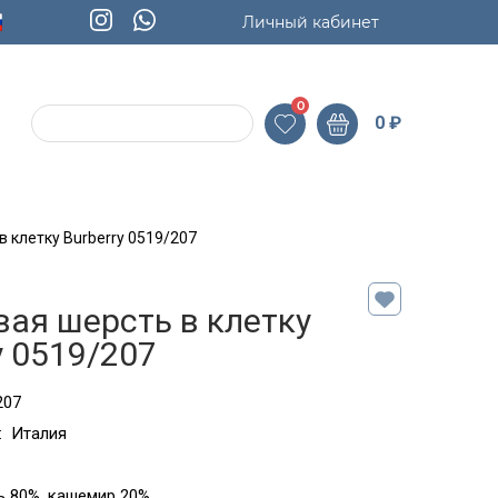
Личный кабинет
0
0
₽
 клетку Burberry 0519/207
ая шерсть в клетку
y 0519/207
207
:
Италия
 80%, кашемир 20%