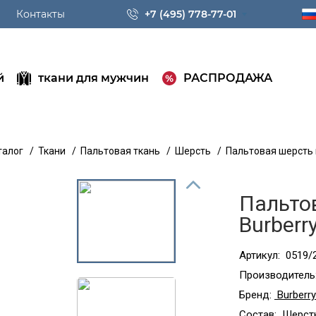
Контакты
+7 (495) 778-77-01
й
ткани для мужчин
РАСПРОДАЖА
талог
/
Ткани
/
Пальтовая ткань
/
Шерсть
/
Пальтовая шерсть в
Пальтов
Burberr
Артикул:
0519/
Производитель
Бренд:
Burberry
Состав:
Шерсть