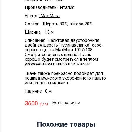
Производитель:
Италия
Бренд:
Max Mara
Состав:
Шерсть 80%, ангора 20%
Ширина:
1.5 м.
Описание:
Пальтовая двусторонняя
двойная шерсть "гусиная лапка" серо-
черного цвета MaxMara 1017/108.
Смотрится очень стильно. Ткань
хорошо будет смотреться в теплом
укороченном пальто или жакете.
Ткань также прекрасно подойдет для
пошива мужского укороченного пальто
или теплого пиджака.
Наличие:
0 м
3600
Нет в наличии
р/м
Похожие товары