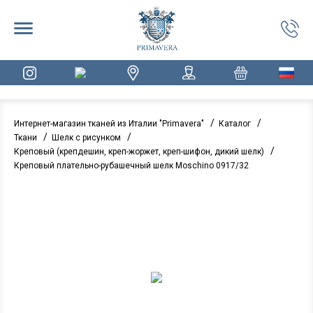
/
/
Интернет-магазин тканей из Италии "Primavera"
Каталог
/
/
Ткани
Шелк с рисунком
/
Креповый (крепдешин, креп-жоржет, креп-шифон, дикий шелк)
Креповый плательно-рубашечный шелк Moschino 0917/32