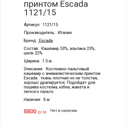
принтом Escada
1121/15
Артикул:
1121/15
Производитель:
Италия
Бренд:
Escada
Состав:
Кашемир 53%, альпака 25%,
шелк 22%
Ширина:
1.5 м.
Описание:
Костюмно-пальтовый
кашемир с анималистическим принтом
Escada . ткань плотная но не толстая,
хорошо драпируется. Подойдет для
пошива костюма, юбки, жакета и
легкого пальто.
Наличие:
0 м
8800
Нет в наличии
р/м