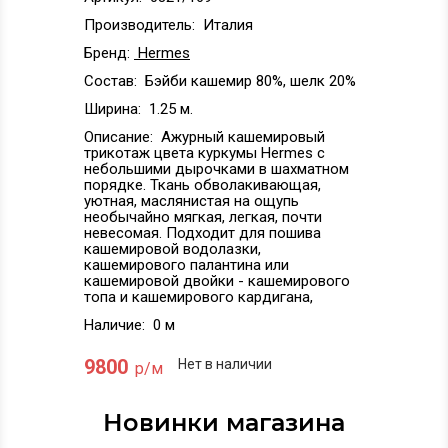
Производитель:
Италия
Бренд:
Hermes
Состав:
Бэйби кашемир 80%, шелк 20%
Ширина:
1.25 м.
Описание:
Ажурный кашемировый
трикотаж цвета куркумы Hermes с
небольшими дырочками в шахматном
порядке. Ткань обволакивающая,
уютная, маслянистая на ощупь
необычайно мягкая, легкая, почти
невесомая. Подходит для пошива
кашемировой водолазки,
кашемирового палантина или
кашемировой двойки - кашемирового
топа и кашемирового кардигана,
Наличие:
0 м
9800
Нет в наличии
р/м
Новинки магазина